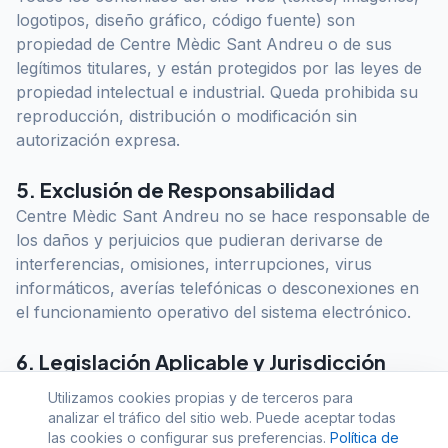
logotipos, diseño gráfico, código fuente) son
propiedad de Centre Mèdic Sant Andreu o de sus
legítimos titulares, y están protegidos por las leyes de
propiedad intelectual e industrial. Queda prohibida su
reproducción, distribución o modificación sin
autorización expresa.
5. Exclusión de Responsabilidad
Centre Mèdic Sant Andreu no se hace responsable de
los daños y perjuicios que pudieran derivarse de
interferencias, omisiones, interrupciones, virus
informáticos, averías telefónicas o desconexiones en
el funcionamiento operativo del sistema electrónico.
6. Legislación Aplicable y Jurisdicción
Las presentes condiciones se rigen por la legislación
Utilizamos cookies propias y de terceros para
española. Para la resolución de cualquier
analizar el tráfico del sitio web. Puede aceptar todas
controversia, las partes se someten a los Juzgados y
las cookies o configurar sus preferencias.
Política de